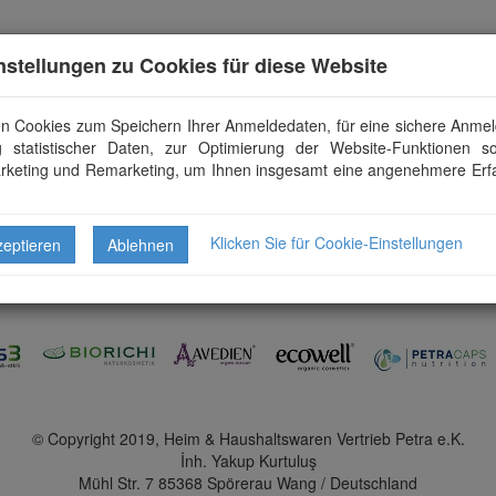
Login
Ihr Warenkorb ist leer
Deutsch
Support
instellungen zu Cookies für diese Website
en Cookies zum Speichern Ihrer Anmeldedaten, für eine sichere Anmel
 statistischer Daten, zur Optimierung der Website-Funktionen 
rketing und Remarketing, um Ihnen insgesamt eine angenehmere Erf
|
Über Petra
|
K
Klicken Sie für Cookie-Einstellungen
zeptieren
Ablehnen
© Copyright 2019, Heim & Haushaltswaren Vertrieb Petra e.K.
İnh. Yakup Kurtuluş
Mühl Str. 7 85368 Spörerau Wang / Deutschland