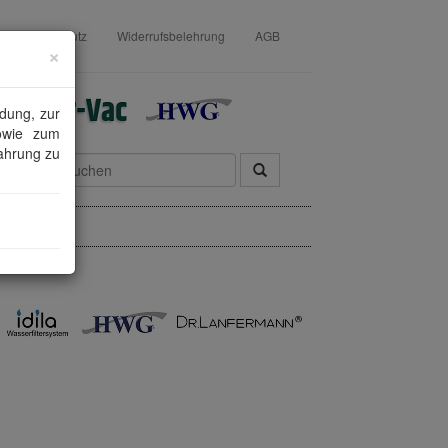
Datenschutz
Widerrufsbelehrung
AGB
×
dung, zur
sowie zum
ahrung zu
ontakt